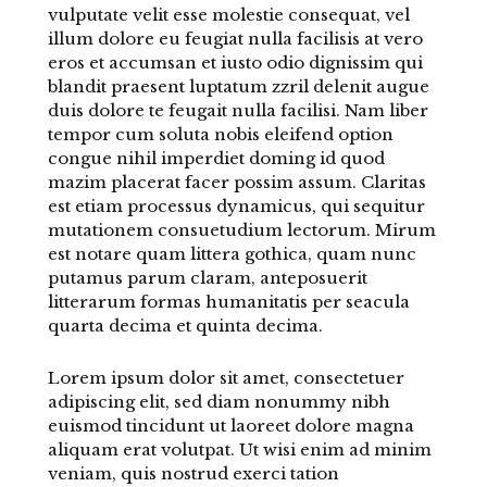
vulputate velit esse molestie consequat, vel
illum dolore eu feugiat nulla facilisis at vero
eros et accumsan et iusto odio dignissim qui
blandit praesent luptatum zzril delenit augue
duis dolore te feugait nulla facilisi. Nam liber
tempor cum soluta nobis eleifend option
congue nihil imperdiet doming id quod
mazim placerat facer possim assum. Claritas
est etiam processus dynamicus, qui sequitur
mutationem consuetudium lectorum. Mirum
est notare quam littera gothica, quam nunc
putamus parum claram, anteposuerit
litterarum formas humanitatis per seacula
quarta decima et quinta decima.
Lorem ipsum dolor sit amet, consectetuer
adipiscing elit, sed diam nonummy nibh
euismod tincidunt ut laoreet dolore magna
aliquam erat volutpat. Ut wisi enim ad minim
veniam, quis nostrud exerci tation