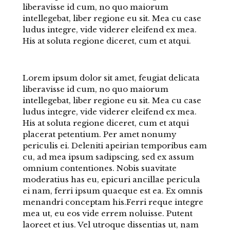
liberavisse id cum, no quo maiorum
intellegebat, liber regione eu sit. Mea cu case
ludus integre, vide viderer eleifend ex mea.
His at soluta regione diceret, cum et atqui.
Lorem ipsum dolor sit amet, feugiat delicata
liberavisse id cum, no quo maiorum
intellegebat, liber regione eu sit. Mea cu case
ludus integre, vide viderer eleifend ex mea.
His at soluta regione diceret, cum et atqui
placerat petentium. Per amet nonumy
periculis ei. Deleniti apeirian temporibus eam
cu, ad mea ipsum sadipscing, sed ex assum
omnium contentiones. Nobis suavitate
moderatius has eu, epicuri ancillae pericula
ei nam, ferri ipsum quaeque est ea. Ex omnis
menandri conceptam his.Ferri reque integre
mea ut, eu eos vide errem noluisse. Putent
laoreet et ius. Vel utroque dissentias ut, nam