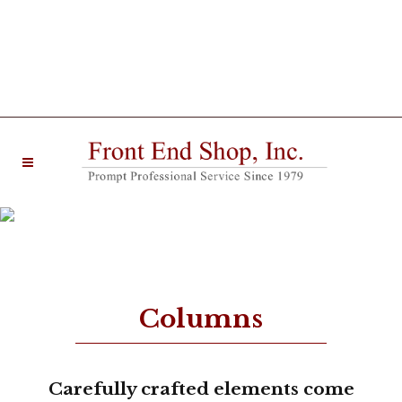
20 West Main Street Farmingdale, NJ 07727 |
Phone: (732) 938-6330
Columns
Columns
Carefully crafted elements come