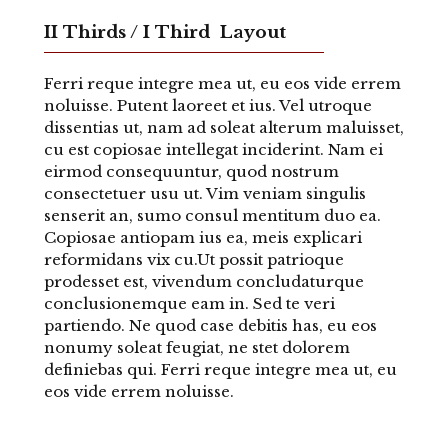
II Thirds / I Third Layout
Ferri reque integre mea ut, eu eos vide errem
noluisse. Putent laoreet et ius. Vel utroque
dissentias ut, nam ad soleat alterum maluisset,
cu est copiosae intellegat inciderint. Nam ei
eirmod consequuntur, quod nostrum
consectetuer usu ut. Vim veniam singulis
senserit an, sumo consul mentitum duo ea.
Copiosae antiopam ius ea, meis explicari
reformidans vix cu.Ut possit patrioque
prodesset est, vivendum concludaturque
conclusionemque eam in. Sed te veri
partiendo. Ne quod case debitis has, eu eos
nonumy soleat feugiat, ne stet dolorem
definiebas qui. Ferri reque integre mea ut, eu
eos vide errem noluisse.