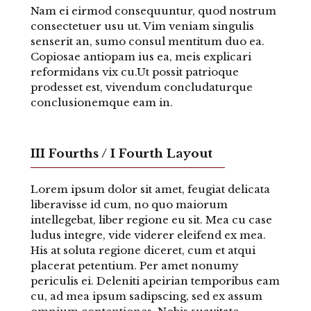
Nam ei eirmod consequuntur, quod nostrum
consectetuer usu ut. Vim veniam singulis
senserit an, sumo consul mentitum duo ea.
Copiosae antiopam ius ea, meis explicari
reformidans vix cu.Ut possit patrioque
prodesset est, vivendum concludaturque
conclusionemque eam in.
III Fourths / I Fourth Layout
Lorem ipsum dolor sit amet, feugiat delicata
liberavisse id cum, no quo maiorum
intellegebat, liber regione eu sit. Mea cu case
ludus integre, vide viderer eleifend ex mea.
His at soluta regione diceret, cum et atqui
placerat petentium. Per amet nonumy
periculis ei. Deleniti apeirian temporibus eam
cu, ad mea ipsum sadipscing, sed ex assum