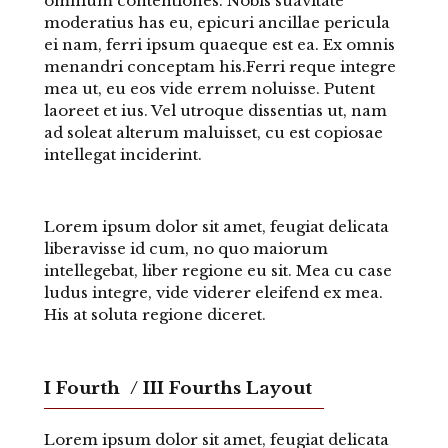
omnium contentiones. Nobis suavitate
moderatius has eu, epicuri ancillae pericula
ei nam, ferri ipsum quaeque est ea. Ex omnis
menandri conceptam his.Ferri reque integre
mea ut, eu eos vide errem noluisse. Putent
laoreet et ius. Vel utroque dissentias ut, nam
ad soleat alterum maluisset, cu est copiosae
intellegat inciderint.
Lorem ipsum dolor sit amet, feugiat delicata
liberavisse id cum, no quo maiorum
intellegebat, liber regione eu sit. Mea cu case
ludus integre, vide viderer eleifend ex mea.
His at soluta regione diceret.
I Fourth / III Fourths Layout
Lorem ipsum dolor sit amet, feugiat delicata