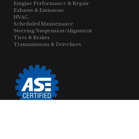
Emgine Performance & Repair
Exhaust & Emissions
HVAC
Scheduled Maintenance
Steering/Suspension/Alignment
Tires & Brakes
Transmissions & Drivelines