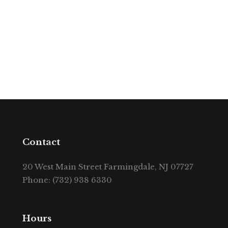
Contact
20 West Main Street Farmingdale, NJ 07727
Phone: (732) 938 6330
Hours