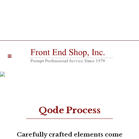
20 West Main Street Farmingdale, NJ 07727 |
Phone: (732) 938-6330
Process Shortcode
Qode Process
Carefully crafted elements come